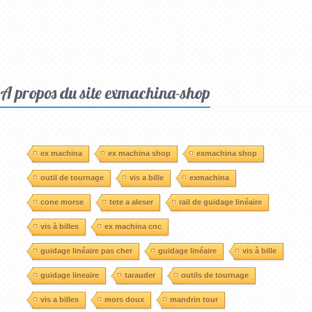
A propos du site exmachina-shop
ex machina
ex machina shop
exmachina shop
outil de tournage
vis a bille
exmachina
cone morse
tete a aleser
rail de guidage linéaire
vis à billes
ex machina cnc
guidage linéaire pas cher
guidage linéaire
vis à bille
guidage lineaire
tarauder
outils de tournage
vis a billes
mors doux
mandrin tour