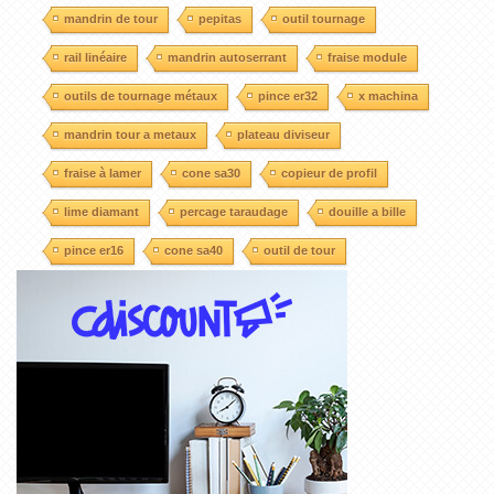
mandrin de tour
pepitas
outil tournage
rail linéaire
mandrin autoserrant
fraise module
outils de tournage métaux
pince er32
x machina
mandrin tour a metaux
plateau diviseur
fraise à lamer
cone sa30
copieur de profil
lime diamant
percage taraudage
douille a bille
pince er16
cone sa40
outil de tour